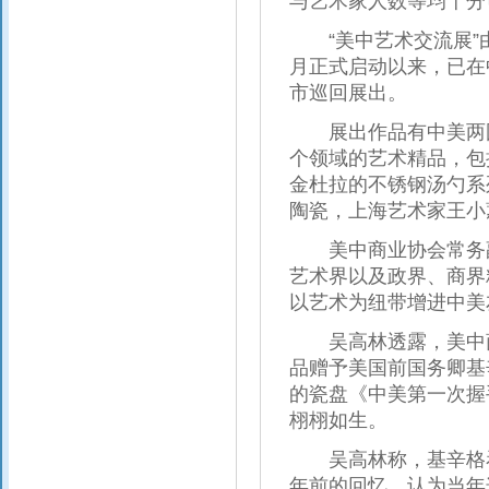
与艺术家人数等均十分
“美中艺术交流展”由
月正式启动以来，已在
市巡回展出。
展出作品有中美两国
个领域的艺术精品，包
金杜拉的不锈钢汤勺系
陶瓷，上海艺术家王小
美中商业协会常务副
艺术界以及政界、商界
以艺术为纽带增进中美
吴高林透露，美中商
品赠予美国前国务卿基
的瓷盘《中美第一次握
栩栩如生。
吴高林称，基辛格看
年前的回忆，认为当年